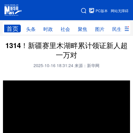
手机版
PC版本
网站无障碍
网站地图
首页
头条
时政
社会
聚焦
图片
民生
1314！新疆赛里木湖畔累计领证新人超
头条
时政
社会
聚焦
一万对
图片
民生
访谈
经济
2025-10-16 18:31:24
来源：新华网
访惠聚
专题
服务
援疆
云游新疆
云端悦读
云看书画
光影新疆
人事频道
融媒体联播
廉政频道
新华视角看新疆
地方频道
北京
天津
河北
山西