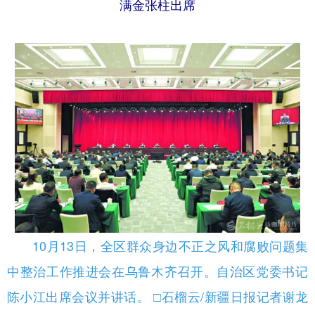
满金张柱出席
辽宁
吉林
上海
江苏
浙江
安徽
福建
江西
山东
河南
湖北
湖南
广东
广西
海南
重庆
四川
贵州
云南
西藏
陕西
甘肃
青海
宁夏
新疆
内蒙古
黑龙江
10月13日，全区群众身边不正之风和腐败问题集
多语种频道
中整治工作推进会在乌鲁木齐召开。自治区党委书记
English
Español
Français
عربى
陈小江出席会议并讲话。 □石榴云/新疆日报记者谢龙