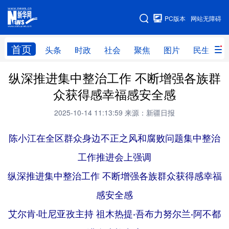
手机版
PC版本
网站无障碍
网站地图
首页
头条
时政
社会
聚焦
图片
民生
纵深推进集中整治工作 不断增强各族群
头条
时政
社会
聚焦
众获得感幸福感安全感
图片
民生
访谈
经济
2025-10-14 11:13:59
来源：新疆日报
访惠聚
专题
服务
援疆
陈小江在全区群众身边不正之风和腐败问题集中整治
云游新疆
云端悦读
云看书画
光影新疆
工作推进会上强调
人事频道
融媒体联播
廉政频道
新华视角看新疆
纵深推进集中整治工作
不断增强各族群众获得感幸福
感安全感
地方频道
艾尔肯·吐尼亚孜主持 祖木热提·吾布力努尔兰·阿不都
北京
天津
河北
山西