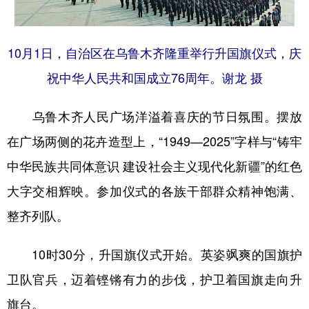
Русский язык
日本語
한국어
Deutsch
Português
10月1日，自治区在乌鲁木齐隆重举行升国旗仪式，庆
祝中华人民共和国成立76周年。谢龙 摄
乌鲁木齐人民广场洋溢着喜庆的节日氛围。摆放
在广场两侧的花卉造型上，“1949—2025”字样与“铸牢
中华民族共同体意识 建设社会主义现代化新疆”的红色
大字交相辉映。参加仪式的各族干部群众精神饱满、
整齐列队。
10时30分，升国旗仪式开始。英姿飒爽的国旗护
卫队官兵，迈着铿锵有力的步伐，护卫着国旗走向升
旗台。