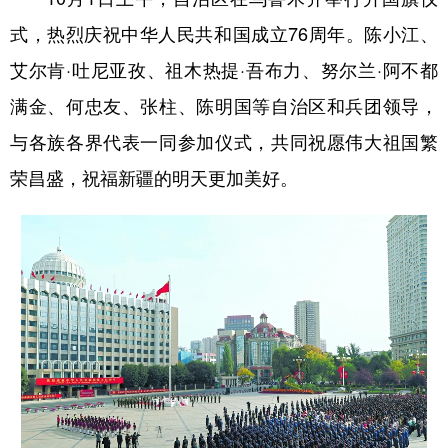
式，热烈庆祝中华人民共和国成立76周年。陈小江、
辽宁
吉林
上海
江苏
艾尔肯·吐尼亚孜、祖木热提·吾布力、努尔兰·阿不都
浙江
安徽
福建
江西
满金、何忠友、张柱、陈明国等自治区和兵团领导，
山东
河南
湖北
湖南
与各族各界代表一同参加仪式，共同祝愿伟大祖国繁
广东
广西
海南
重庆
荣昌盛，祝福新疆的明天更加美好。
四川
贵州
云南
西藏
陕西
甘肃
青海
宁夏
新疆
内蒙古
黑龙江
多语种频道
English
Español
Français
عربى