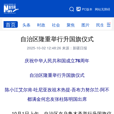
手机版
PC版本
网站无障碍
网站地图
首页
头条
时政
社会
聚焦
图片
民生
自治区隆重举行升国旗仪式
头条
时政
社会
聚焦
2025-10-02 12:48:26
来源：新疆日报
图片
民生
访谈
经济
访惠聚
庆祝中华人民共和国成立76周年
专题
服务
援疆
云游新疆
云端悦读
云看书画
光影新疆
自治区隆重举行升国旗仪式
人事频道
融媒体联播
廉政频道
新华视角看新疆
陈小江艾尔肯·吐尼亚孜祖木热提·吾布力努尔兰·阿不
都满金何忠友张柱陈明国出席
地方频道
北京
天津
河北
山西
10月1日上午，自治区在乌鲁木齐举行升国旗仪