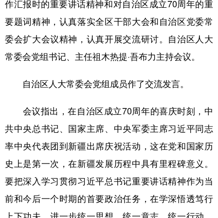
作汇报时的重要讲话精神和对自治区成立70周年的重
辽宁
吉林
上海
江苏
要题词精神，认真落实全区干部大会和自治区党委常
委会扩大会议精神，认真开展交流研讨。自治区人大
浙江
安徽
福建
江西
常委会党组书记、主任祖木热提·吾布力主持会议。
山东
河南
湖北
湖南
广东
广西
海南
重庆
自治区人大常委会党组成员作了交流发言。
四川
贵州
云南
西藏
会议指出，在自治区成立70周年的喜庆时刻，中
陕西
甘肃
青海
宁夏
共中央总书记、国家主席、中央军委主席习近平同志
新疆
内蒙古
黑龙江
率中央代表团到新疆出席庆祝活动，这在党和国家历
史上是第一次，在新疆发展历程中具有里程碑意义。
多语种频道
要把深入学习贯彻习近平总书记重要讲话精神作为当
前和今后一个时期的首要政治任务，在学深悟透笃行
English
Español
Français
عربى
上下功夫，进一步统一思想、统一意志、统一行动，