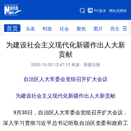
手机版
PC版本
网站无障碍
网站地图
首页
头条
时政
社会
聚焦
图片
民生
为建设社会主义现代化新疆作出人大新
头条
时政
社会
聚焦
贡献
图片
民生
访谈
经济
2025-10-02 12:47:13
来源：新疆日报
访惠聚
专题
服务
援疆
自治区人大常委会党组召开扩大会议
云游新疆
云端悦读
云看书画
光影新疆
人事频道
融媒体联播
廉政频道
新华视角看新疆
为建设社会主义现代化新疆作出人大新贡献
9月30日，自治区人大常委会党组召开扩大会议，
地方频道
深入学习贯彻习近平总书记听取自治区党委和政府工
北京
天津
河北
山西