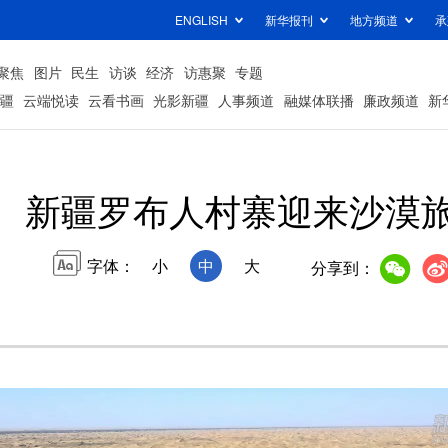
ENGLISH
新华报刊
地方频道
承
聚焦
图片
民生
访谈
经济
访惠聚
专题
疆
云端悦读
云看书画
光影新疆
人事频道
融媒体联播
廉政频道
新
新疆罗布人村寨迎来沙漠
字体：
小
中
大
分享到：