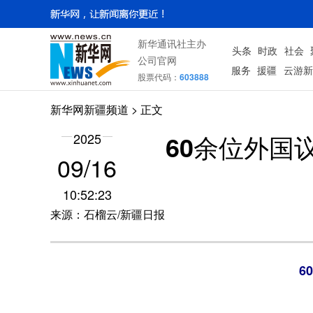
新华通讯社主办
头条
时政
社会
公司官网
服务
援疆
云游新
股票代码：
603888
新华网新疆频道
> 正文
60余位外国
2025
09/16
10:52:23
来源：石榴云/新疆日报
6