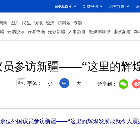
ENGLISH
新华报刊
地方频道
承
聚焦
图片
民生
访谈
经济
访惠聚
专题
疆
云端悦读
云看书画
光影新疆
人事频道
融媒体联播
廉政频道
新
议员参访新疆——“这里的辉
字体：
小
中
大
分享到：
0余位外国议员参访新疆——
“这里的辉煌发展成就令人震