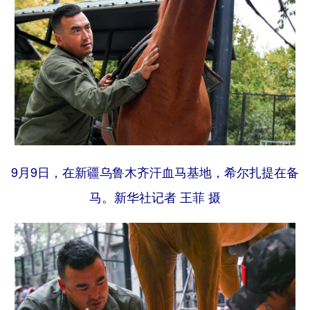
9月9日，在新疆乌鲁木齐汗血马基地，希尔扎提在备
马。新华社记者 王菲 摄