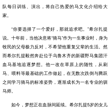
Русский язык
日本語
한국어
队每日训练、演出，将自己热爱的马文化介绍给大
Deutsch
Português
家。
“你要选择了一个爱好，那就追求吧。”希尔扎提
说。十年前，当他决意将“骑马”作为一生事业时，身为
牧民的父母极力反对，不希望他重复父辈的生活。然
而希尔扎提毅然奔赴位于乌鲁木齐的新疆野马集团汗
血马基地追逐梦想。他一改在草原上的随性，从刷
马、喂料等最基础的工作做起，在无数次跌倒与腾跃
之间学习骑马的标准姿势，逐渐成长为一名专业的驯
马师。
如今，梦想正在血脉间延续。希尔扎提5岁的女儿