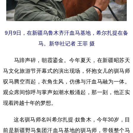
辽宁
吉林
上海
江苏
浙江
安徽
福建
江西
9月9日，在新疆乌鲁木齐汗血马基地，希尔扎提在备
山东
河南
湖北
湖南
马。新华社记者 王菲 摄
广东
广西
海南
重庆
马蹄声碎，朝霞鎏金。今年夏天，在新疆昭苏天
四川
贵州
云南
西藏
马文化旅游节开幕式的演出现场，怀抱女儿的驯马师
陕西
甘肃
青海
宁夏
驭马腾空而起，衣角生风，仿佛与汗血马融为一体。
新疆
内蒙古
黑龙江
观众席间惊呼与掌声如潮水般涌起，那一刻，他正实
现着跨越十年的梦想。
多语种频道
这名驯马师名叫希尔扎提·奴鲁木，今年30岁，目
English
Español
Français
عربى
前是新疆野马集团汗血马基地的驯马师，带领整个马