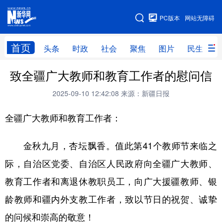
手机版
PC版本
网站无障碍
网站地图
首页
头条
时政
社会
聚焦
图片
民生
致全疆广大教师和教育工作者的慰问信
头条
时政
社会
聚焦
2025-09-10 12:42:08
来源：新疆日报
图片
民生
访谈
经济
全疆广大教师和教育工作者：
访惠聚
专题
服务
援疆
云游新疆
云端悦读
云看书画
光影新疆
金秋九月，杏坛飘香。值此第41个教师节来临之
人事频道
融媒体联播
廉政频道
新华视角看新疆
际，自治区党委、自治区人民政府向全疆广大教师、
教育工作者和离退休教职员工，向广大援疆教师、银
地方频道
龄教师和疆内外支教工作者，致以节日的祝贺、诚挚
的问候和崇高的敬意！
北京
天津
河北
山西