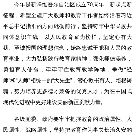
Русский язык
日本語
한국어
今年是新疆维吾尔自治区成立70周年。新起点新
Deutsch
Português
征程，希望全疆广大教师和教育工作者始终沿着习近
平总书记指引的方向砥砺前行，坚持铸牢中华民族共
同体意识主线，以人民教育家为榜样，坚定心有大
我、至诚报国的理想信念，始终忠诚于党和人民的教
育事业，大力弘扬践行教育家精神，强化师德涵养，
勇担育人使命，牢牢守住教育教学阵地，争做“经
师”和“人师”相统一的“大先生”，潜心教书育人、培根铸
魂，努力培养更多德才兼备的优秀人才，为在中国式
现代化进程中更好建设美丽新疆贡献力量。
各级党委、政府要牢牢把握教育的政治属性、人
民属性、战略属性，坚持把教育作为事关长治久安的