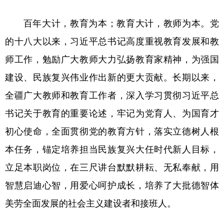
辽宁
吉林
上海
江苏
百年大计，教育为本；教育大计，教师为本。党
浙江
安徽
福建
江西
的十八大以来，习近平总书记高度重视教育发展和教
师工作，勉励广大教师大力弘扬教育家精神，为强国
山东
河南
湖北
湖南
建设、民族复兴伟业作出新的更大贡献。长期以来，
广东
广西
海南
重庆
全疆广大教师和教育工作者，深入学习贯彻习近平总
四川
贵州
云南
西藏
书记关于教育的重要论述，牢记为党育人、为国育才
陕西
甘肃
青海
宁夏
初心使命，全面贯彻党的教育方针，落实立德树人根
新疆
内蒙古
黑龙江
本任务，锚定培养担当民族复兴大任时代新人目标，
立足本职岗位，在三尺讲台默默耕耘、无私奉献，用
多语种频道
智慧启迪心智，用爱心呵护成长，培养了大批德智体
美劳全面发展的社会主义建设者和接班人。
English
Español
Français
عربى