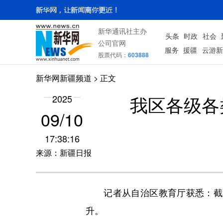
新华通讯社主办
头条
时政
社会
公司官网
服务
援疆
云游新
股票代码：
603888
新华网新疆频道
> 正文
我区各级各
2025
09/10
17:38:16
来源：新疆日报
记者从自治区教育厅获悉：截至目
升。