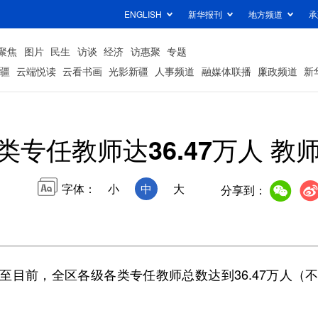
ENGLISH
新华报刊
地方频道
承
聚焦
图片
民生
访谈
经济
访惠聚
专题
疆
云端悦读
云看书画
光影新疆
人事频道
融媒体联播
廉政频道
新
类专任教师达36.47万人 
字体：
小
中
大
分享到：
前，全区各级各类专任教师总数达到36.47万人（