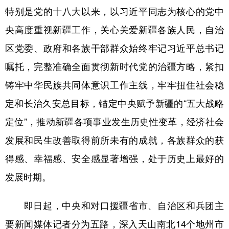
特别是党的十八大以来，以习近平同志为核心的党中
辽宁
吉林
上海
江苏
央高度重视新疆工作，关心关爱新疆各族人民，自治
浙江
安徽
福建
江西
区党委、政府和各族干部群众始终牢记习近平总书记
山东
河南
湖北
湖南
嘱托，完整准确全面贯彻新时代党的治疆方略，紧扣
广东
广西
海南
重庆
铸牢中华民族共同体意识工作主线，牢牢扭住社会稳
定和长治久安总目标，锚定中央赋予新疆的“五大战略
四川
贵州
云南
西藏
定位”，推动新疆各项事业发生历史性变革，经济社会
陕西
甘肃
青海
宁夏
发展和民生改善取得前所未有的成就，各族群众的获
新疆
内蒙古
黑龙江
得感、幸福感、安全感显著增强，处于历史上最好的
发展时期。
多语种频道
即日起，中央和对口援疆省市、自治区和兵团主
English
Español
Français
عربى
要新闻媒体记者分为五路，深入天山南北14个地州市