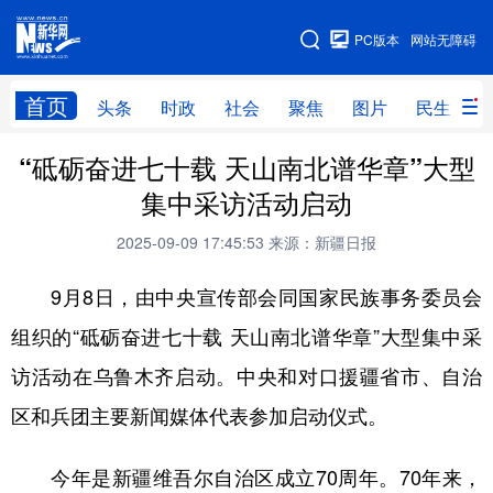
手机版
PC版本
网站无障碍
网站地图
首页
头条
时政
社会
聚焦
图片
民生
“砥砺奋进七十载 天山南北谱华章”大型
头条
时政
社会
聚焦
集中采访活动启动
图片
民生
访谈
经济
2025-09-09 17:45:53
来源：新疆日报
访惠聚
专题
服务
援疆
9月8日，由中央宣传部会同国家民族事务委员会
云游新疆
云端悦读
云看书画
光影新疆
组织的“砥砺奋进七十载 天山南北谱华章”大型集中采
人事频道
融媒体联播
廉政频道
新华视角看新疆
访活动在乌鲁木齐启动。中央和对口援疆省市、自治
区和兵团主要新闻媒体代表参加启动仪式。
地方频道
今年是新疆维吾尔自治区成立70周年。70年来，
北京
天津
河北
山西