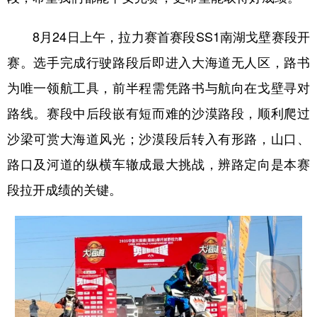
8月24日上午，拉力赛首赛段SS1南湖戈壁赛段开
赛。选手完成行驶路段后即进入大海道无人区，路书
为唯一领航工具，前半程需凭路书与航向在戈壁寻对
路线。赛段中后段嵌有短而难的沙漠路段，顺利爬过
沙梁可赏大海道风光；沙漠段后转入有形路，山口、
路口及河道的纵横车辙成最大挑战，辨路定向是本赛
段拉开成绩的关键。