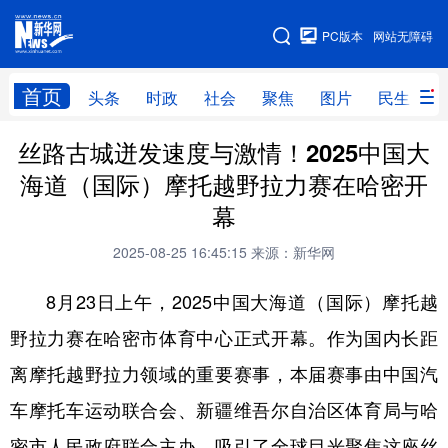
手机版
PC版本
网站无障碍
网站地图
首页
头条
时政
社会
聚焦
图片
民生
丝路古城迸发速度与激情！2025中国大
头条
时政
社会
聚焦
海道（国际）摩托越野拉力赛在哈密开
图片
民生
访谈
经济
幕
访惠聚
专题
服务
援疆
2025-08-25 16:45:15
来源：新华网
云游新疆
云端悦读
云看书画
光影新疆
8月23日上午，2025中国大海道（国际）摩托越
人事频道
融媒体联播
廉政频道
新华视角看新疆
野拉力赛在哈密市体育中心正式开幕。作为国内长距
离摩托越野拉力领域的重要赛事，本届赛事由中国汽
地方频道
车摩托车运动联合会、新疆维吾尔自治区体育局与哈
北京
天津
河北
山西
密市人民政府联合主办，吸引了全球目光聚焦这座丝