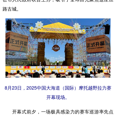
路古城。
辽宁
吉林
上海
江苏
浙江
安徽
福建
江西
山东
河南
湖北
湖南
广东
广西
海南
重庆
四川
贵州
云南
西藏
陕西
甘肃
青海
宁夏
新疆
内蒙古
黑龙江
8月23日，2025中国大海道（国际）摩托越野拉力赛
多语种频道
开幕现场。
English
Español
Français
عربى
开幕式前夕，一场极具感染力的赛车巡游率先点