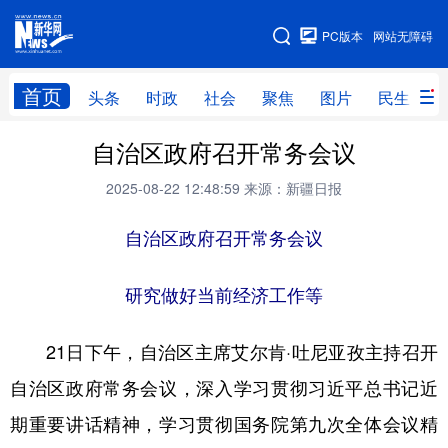
手机版
PC版本
网站无障碍
网站地图
首页
头条
时政
社会
聚焦
图片
民生
自治区政府召开常务会议
头条
时政
社会
聚焦
2025-08-22 12:48:59
来源：新疆日报
图片
民生
访谈
经济
访惠聚
自治区政府召开常务会议
专题
服务
援疆
云游新疆
云端悦读
云看书画
光影新疆
研究做好当前经济工作等
人事频道
融媒体联播
廉政频道
新华视角看新疆
21日下午，自治区主席艾尔肯·吐尼亚孜主持召开
自治区政府常务会议，深入学习贯彻习近平总书记近
地方频道
期重要讲话精神，学习贯彻国务院第九次全体会议精
北京
天津
河北
山西