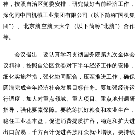
神，按照自治区党委安排，研究做好当前经济工作，
辽宁
吉林
上海
江苏
深化同中国机械工业集团有限公司（以下简称“国机集
浙江
安徽
福建
江西
团”）、北京航空航天大学（以下简称“北航”）合作
等。
山东
河南
湖北
湖南
广东
广西
海南
重庆
会议指出，要认真学习贯彻国务院第九次全体会
四川
贵州
云南
西藏
议精神，按照自治区党委对下半年经济工作的安排，
细化实施举措，强化协同配合，压茬推进工作，确保
陕西
甘肃
青海
宁夏
圆满完成全年经济社会发展目标任务。要加强经济运
新疆
内蒙古
黑龙江
行调度，加大对重点领域、重大项目、重点地州调研
指导，强化要素保障。要统筹抓好粮食和农业生产，
多语种频道
稳住工业基本盘，促进消费提质扩容，稳定和扩大进
English
Español
Français
عربى
出口贸易，千方百计促进各族群众就业增收。要持续