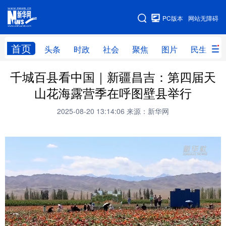
手机版
PC版本
网站无障碍
网站地图
首页
头条
时政
社会
聚焦
图片
民生
千城百县看中国｜新疆昌吉：第四届天
头条
时政
社会
聚焦
山花海露营季在呼图壁县举行
图片
民生
访谈
经济
2025-08-20 13:14:06
来源：新华网
访惠聚
专题
服务
援疆
云游新疆
云端悦读
云看书画
光影新疆
人事频道
融媒体联播
廉政频道
新华视角看新疆
地方频道
北京
天津
河北
山西