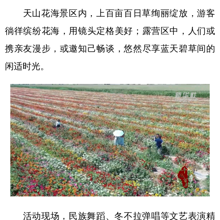
Русский язык
日本語
한국어
天山花海景区内，上百亩百日草绚丽绽放，游客
Deutsch
Português
徜徉缤纷花海，用镜头定格美好；露营区中，人们或
携亲友漫步，或邀知己畅谈，悠然尽享蓝天碧草间的
闲适时光。
活动现场，民族舞蹈、冬不拉弹唱等文艺表演精