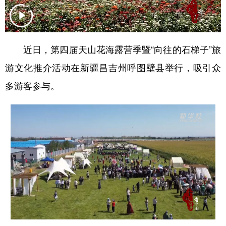
辽宁
吉林
上海
江苏
浙江
安徽
福建
江西
近日，第四届天山花海露营季暨“向往的石梯子”旅
山东
河南
湖北
湖南
游文化推介活动在新疆昌吉州呼图壁县举行，吸引众
广东
广西
海南
重庆
多游客参与。
四川
贵州
云南
西藏
陕西
甘肃
青海
宁夏
新疆
内蒙古
黑龙江
多语种频道
English
Español
Français
عربى