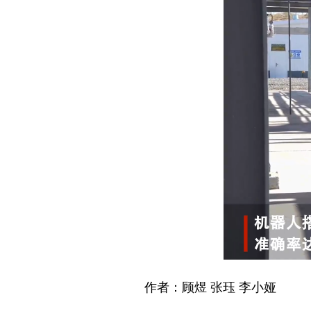
作者：顾煜 张珏 李小娅