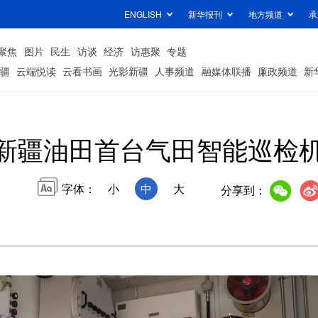
ENGLISH
新华报刊
地方频道
承
聚焦
图片
民生
访谈
经济
访惠聚
专题
疆
云端悦读
云看书画
光影新疆
人事频道
融媒体联播
廉政频道
新
新疆油田首台气田智能巡检机
字体：
小
中
大
分享到：