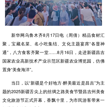
辽宁
吉林
上海
江苏
浙江
安徽
福建
江西
山东
河南
湖北
湖南
新华网乌鲁木齐8月17日电（周倩）精品食材汇
广东
广西
海南
重庆
聚，宝藏名菜、名小吃集结、文化主题宴席“各显神
四川
贵州
云南
西藏
通”，八方食客齐聚一堂……8月16日，走进新疆昌吉
陕西
甘肃
青海
宁夏
国家农业高新技术产业示范区新疆农业博览园，仿佛
新疆
内蒙古
黑龙江
置身“美食海洋”。
当日，以“新疆是个好地方·醉美最近是昌吉”为主
多语种频道
题的2025新疆舌尖上的丝绸之路美食节暨昌吉州美食
English
Español
Français
عربى
文化旅游节正式开幕，香飘十里，为市民游客带来一