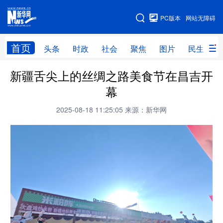
手机版
PC版本
网站无障碍
网站地图
首页
头条
时政
社会
聚焦
图片
民生
新疆舌尖上的丝绸之路美食节在昌吉开
头条
时政
社会
聚焦
幕
图片
民生
访谈
经济
2025-08-18 11:25:05
来源：新华网
访惠聚
专题
服务
援疆
云游新疆
云端悦读
云看书画
光影新疆
人事频道
融媒体联播
廉政频道
新华视角看新疆
地方频道
北京
天津
河北
山西