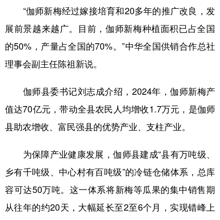
“伽师新梅经过嫁接培育和20多年的推广改良，发
辽宁
吉林
上海
江苏
展前景越来越广。目前，伽师新梅种植面积已占全国
浙江
安徽
福建
江西
的50%，产量占全国的70%。”中华全国供销合作总社
山东
河南
湖北
湖南
理事会副主任陈祖新说。
广东
广西
海南
重庆
伽师县委书记刘志成介绍，2024年，伽师新梅产
四川
贵州
云南
西藏
值达70亿元，带动全县农民人均增收1.7万元，是伽师
陕西
甘肃
青海
宁夏
县助农增收、富民强县的优势产业、支柱产业。
新疆
内蒙古
黑龙江
为保障产业健康发展，伽师县建成“县有万吨级、
乡有千吨级、中心村有百吨级”的冷链仓储体系，总库
多语种频道
容可达50万吨。这一体系将新梅等瓜果的集中销售期
English
Español
Français
عربى
从往年的约20天，大幅延长至2至6个月，实现错峰上