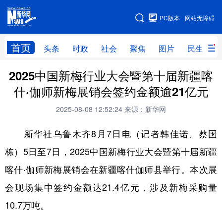
手机版
PC版本
网站无障碍
网站地图
首页
头条
时政
社会
聚焦
图片
民生
2025中国新梅行业大会暨第十届新疆喀
头条
时政
社会
聚焦
什·伽师新梅展销会签约金额逾21亿元
图片
民生
访谈
经济
2025-08-08 12:52:24
来源：新华网
访惠聚
专题
服务
援疆
新华社乌鲁木齐8月7日电（记者韩佳诺、蔡国
云游新疆
云端悦读
云看书画
光影新疆
栋）5日至7日，2025中国新梅行业大会暨第十届新疆
人事频道
融媒体联播
廉政频道
新华视角看新疆
喀什·伽师新梅展销会在新疆喀什伽师县举行。本次展
会现场集中签约金额达21.4亿元，涉及新梅采购量
地方频道
10.7万吨。
北京
天津
河北
山西