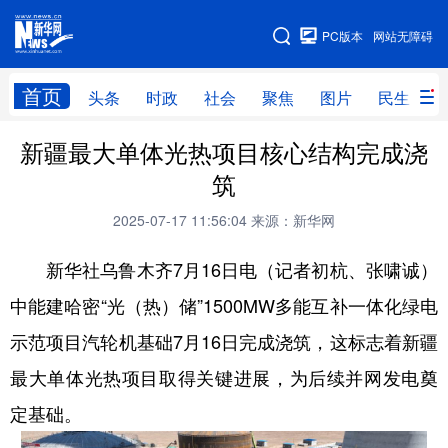
手机版
PC版本
网站无障碍
网站地图
首页
头条
时政
社会
聚焦
图片
民生
新疆最大单体光热项目核心结构完成浇
头条
时政
社会
聚焦
筑
图片
民生
访谈
经济
2025-07-17 11:56:04
来源：新华网
访惠聚
专题
服务
援疆
新华社乌鲁木齐7月16日电（记者初杭、张啸诚）
云游新疆
云端悦读
云看书画
光影新疆
中能建哈密“光（热）储”1500MW多能互补一体化绿电
人事频道
融媒体联播
廉政频道
新华视角看新疆
示范项目汽轮机基础7月16日完成浇筑，这标志着新疆
最大单体光热项目取得关键进展，为后续并网发电奠
地方频道
定基础。
北京
天津
河北
山西