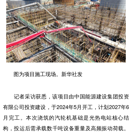
辽宁
吉林
上海
江苏
浙江
安徽
福建
江西
山东
河南
湖北
湖南
广东
广西
海南
重庆
四川
贵州
云南
西藏
陕西
甘肃
青海
宁夏
图为项目施工现场。新华社发
新疆
内蒙古
黑龙江
记者采访获悉，该项目由中国能源建设集团投资
有限公司投资建设，于2024年5月开工，计划2027年6
多语种频道
月完工。本次浇筑的汽轮机基础是光热电站核心结
English
Español
Français
عربى
构，投运后需承载数千吨设备重量及高频振动荷载。