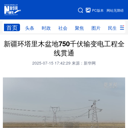
手机版
PC版本
网站无障碍
网站地图
首页
头条
时政
社会
聚焦
图片
民生
新疆环塔里木盆地750千伏输变电工程全
头条
时政
社会
聚焦
线贯通
图片
民生
访谈
经济
2025-07-15 17:42:29
来源：新华网
访惠聚
专题
服务
援疆
云游新疆
云端悦读
云看书画
光影新疆
人事频道
融媒体联播
廉政频道
新华视角看新疆
地方频道
北京
天津
河北
山西