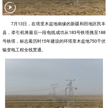
辽宁
吉林
上海
江苏
浙江
安徽
福建
江西
7月13日，在塔里木盆地南缘的新疆和田地区民丰
山东
河南
湖北
湖南
县，牵引机将最后一段电线成功从183号铁塔拽至188
广东
广西
海南
重庆
号铁塔，标志着历时15年建设的环塔里木盆地750千伏
输变电工程全线贯通。
四川
贵州
云南
西藏
陕西
甘肃
青海
宁夏
新疆
内蒙古
黑龙江
多语种频道
English
Español
Français
عربى