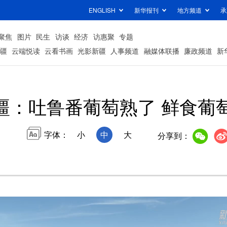
ENGLISH
新华报刊
地方频道
承
聚焦
图片
民生
访谈
经济
访惠聚
专题
疆
云端悦读
云看书画
光影新疆
人事频道
融媒体联播
廉政频道
新
疆：吐鲁番葡萄熟了 鲜食葡
字体：
小
中
大
分享到：