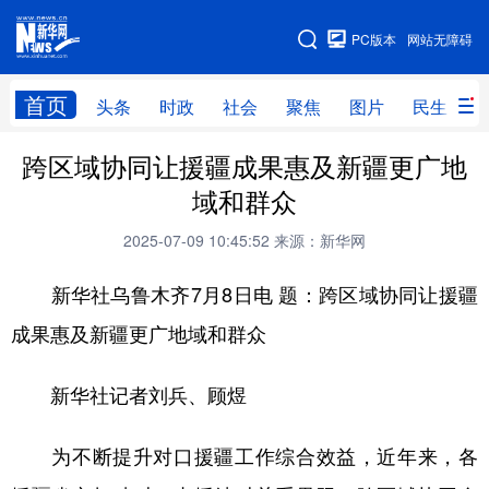
手机版
PC版本
网站无障碍
网站地图
首页
头条
时政
社会
聚焦
图片
民生
跨区域协同让援疆成果惠及新疆更广地
头条
时政
社会
聚焦
域和群众
图片
民生
访谈
经济
2025-07-09 10:45:52
来源：新华网
访惠聚
专题
服务
援疆
新华社乌鲁木齐7月8日电 题：跨区域协同让援疆
云游新疆
云端悦读
云看书画
光影新疆
成果惠及新疆更广地域和群众
人事频道
融媒体联播
廉政频道
新华视角看新疆
新华社记者刘兵、顾煜
地方频道
为不断提升对口援疆工作综合效益，近年来，各
北京
天津
河北
山西