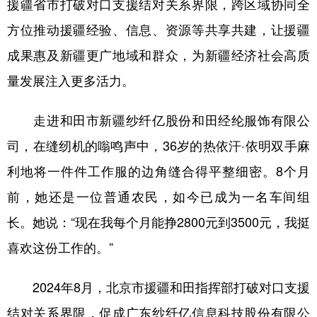
援疆省市打破对口支援结对关系界限，跨区域协同全
辽宁
吉林
上海
江苏
方位推动援疆经验、信息、资源等共享共建，让援疆
成果惠及新疆更广地域和群众，为新疆经济社会高质
浙江
安徽
福建
江西
量发展注入更多活力。
山东
河南
湖北
湖南
广东
广西
海南
重庆
走进和田市新疆纱纤亿股份和田经纶服饰有限公
司，在缝纫机的嗡鸣声中，36岁的热依汗·依明双手麻
四川
贵州
云南
西藏
利地将一件件工作服的边角缝合得平整细密。8个月
陕西
甘肃
青海
宁夏
前，她还是一位普通农民，如今已成为一名车间组
新疆
内蒙古
黑龙江
长。她说：“现在我每个月能挣2800元到3500元，我挺
喜欢这份工作的。”
多语种频道
2024年8月，北京市援疆和田指挥部打破对口支援
English
Español
Français
عربى
结对关系界限，促成广东纱纤亿信息科技股份有限公