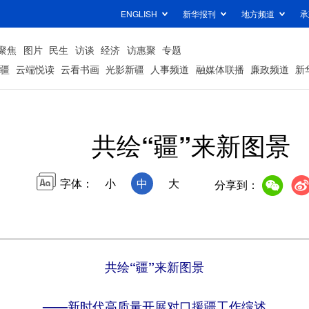
ENGLISH
新华报刊
地方频道
承
聚焦
图片
民生
访谈
经济
访惠聚
专题
疆
云端悦读
云看书画
光影新疆
人事频道
融媒体联播
廉政频道
新
共绘“疆”来新图景
字体：
小
中
大
分享到：
共绘“疆”来新图景
——新时代高质量开展对口援疆工作综述