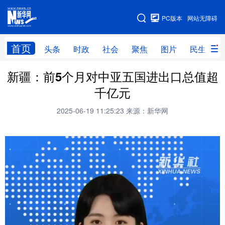
手机版
PC版本
网站无障碍
网站地图
首页
头条
时政
社会
聚焦
图片
民生
新疆：前5个月对中亚五国进出口总值超
头条
时政
社会
聚焦
千亿元
图片
民生
访谈
经济
2025-06-19 11:25:23
来源：新华网
访惠聚
专题
服务
援疆
云游新疆
云端悦读
云看书画
光影新疆
人事频道
融媒体联播
廉政频道
新华视角看新疆
地方频道
北京
天津
河北
山西