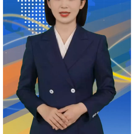
辽宁
吉林
上海
江苏
浙江
安徽
福建
江西
山东
河南
湖北
湖南
广东
广西
海南
重庆
四川
贵州
云南
西藏
陕西
甘肃
青海
宁夏
新疆
内蒙古
黑龙江
多语种频道
English
Español
Français
عربى