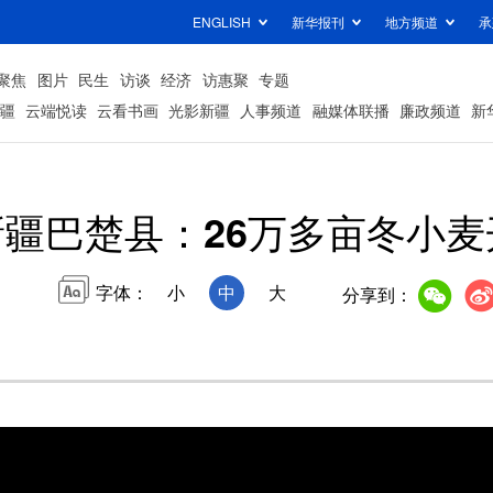
ENGLISH
新华报刊
地方频道
承
聚焦
图片
民生
访谈
经济
访惠聚
专题
疆
云端悦读
云看书画
光影新疆
人事频道
融媒体联播
廉政频道
新
新疆巴楚县：26万多亩冬小麦
字体：
小
中
大
分享到：