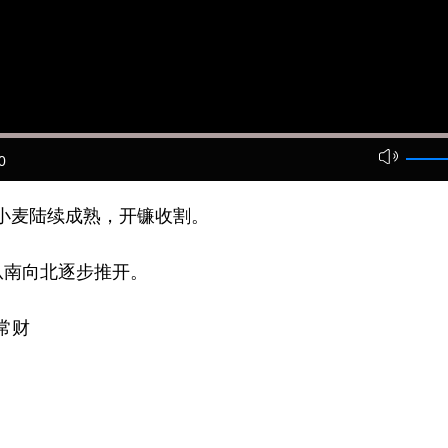
0
小麦陆续成熟，开镰收割。
南向北逐步推开。
常财