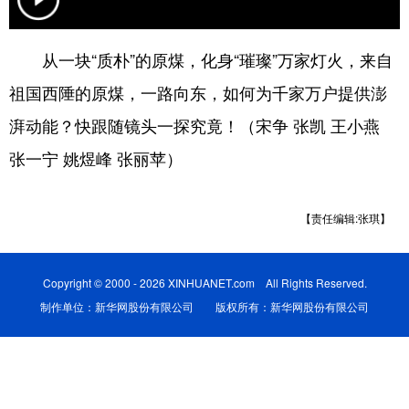
辽宁
吉林
上海
江苏
从一块“质朴”的原煤，化身“璀璨”万家灯火，来自
浙江
安徽
福建
江西
祖国西陲的原煤，一路向东，如何为千家万户提供澎
山东
河南
湖北
湖南
湃动能？快跟随镜头一探究竟！（宋争 张凯 王小燕
广东
广西
海南
重庆
张一宁 姚煜峰 张丽苹）
四川
贵州
云南
西藏
【责任编辑:张琪】
陕西
甘肃
青海
宁夏
新疆
内蒙古
黑龙江
Copyright © 2000 - 2026 XINHUANET.com All Rights Reserved.
制作单位：新华网股份有限公司 版权所有：新华网股份有限公司
多语种频道
English
Español
Français
عربى