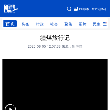
手机版
PC版本
网站无障碍
网站地图
首页
头条
时政
社会
聚焦
图片
民生
疆煤旅行记
头条
时政
社会
聚焦
2025-06-05 12:07:36
来源：新华网
图片
民生
访谈
经济
访惠聚
专题
服务
援疆
云游新疆
云端悦读
云看书画
光影新疆
人事频道
融媒体联播
廉政频道
新华视角看新疆
地方频道
北京
天津
河北
山西