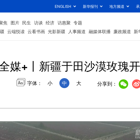
ENGLISH
新华报刊
地方频道
承
聚焦
图片
民生
访谈
经济
访惠聚
专题
疆
云端悦读
云看书画
光影新疆
人事频道
融媒体联播
廉政频道
新
全媒+丨新疆于田沙漠玫瑰开
字体：
小
中
大
分享到：