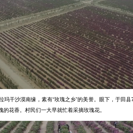
干沙漠南缘，素有“玫瑰之乡”的美誉。眼下，于田县
瑰的花香。村民们一大早就忙着采摘玫瑰花。