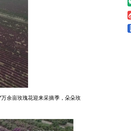
7万余亩玫瑰花迎来采摘季，朵朵玫