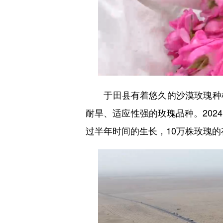
于田县有着悠久的沙漠玫瑰种植
耐旱、适应性强的玫瑰品种。202
过半年时间的生长，10万株玫瑰