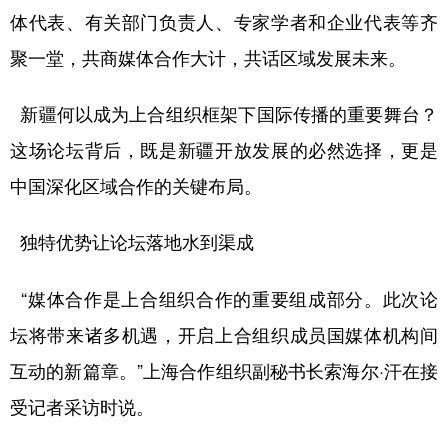
体代表、有关部门负责人、专家学者和企业代表等齐
辽宁
吉林
上海
江苏
聚一堂，共商媒体合作大计，共话区域发展未来。
浙江
安徽
福建
江西
新疆何以成为上合组织框架下国际传播的重要舞台？
山东
河南
湖北
湖南
这场论坛背后，既是新疆开放发展的必然选择，更是
广东
广西
海南
重庆
中国深化区域合作的关键布局。
四川
贵州
云南
西藏
独特优势让论坛落地水到渠成
陕西
甘肃
青海
宁夏
新疆
内蒙古
黑龙江
“媒体合作是上合组织合作的重要组成部分。此次论
坛将带来诸多机遇，开启上合组织成员国媒体机构间
多语种频道
互动的新篇章。”上海合作组织副秘书长索海尔·汗在接
受记者采访时说。
English
Español
Français
عربى