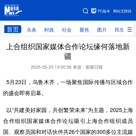
手机版
PC版本
网站无障碍
网站地图
首页
头条
时政
社会
聚焦
图片
民生
上合组织国家媒体合作论坛缘何落地新
头条
时政
社会
聚焦
疆
图片
民生
访谈
经济
2025-05-23 13:00:56
来源：新疆日报
访惠聚
专题
服务
援疆
5月23日，乌鲁木齐，一场聚焦国际传播与区域合作
云游新疆
云端悦读
云看书画
光影新疆
的盛会即将启幕。
人事频道
融媒体联播
廉政频道
新华视角看新疆
以“共建美好家园，共创繁荣未来”为主题，2025上海
地方频道
合作组织国家媒体合作论坛吸引上海合作组织成员
国、观察员国和对话伙伴共26个国家的300多位主流媒
北京
天津
河北
山西