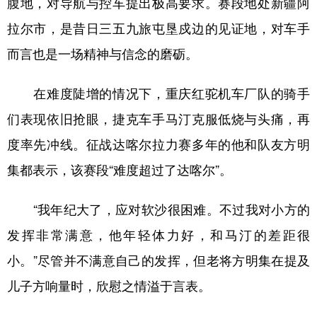
腹地，对导航与控车提出极高要求。赛段地处新疆阿
Русский язык
日本語
한국어
拉尔市，是昔日三五九旅屯垦戍边的见证地，对车手
Deutsch
Português
而言也是一场精神与信念的磨砺。
在难度陡增的情况下，重庆红驼机车厂队的骑手
们表现依旧抢眼，捷克车手马汀克服低烧与头痛，再
度率先冲线。征战达喀尔拉力赛多年的他和队友方明
集都表示，该赛段“难度超过了达喀尔”。
“我年纪大了，应对软沙很困难。不过我对小方的
发挥非常满意，他年轻体力好，和马汀的差距很
小。”尽管并不满意自己的发挥，但老将方明集在提及
儿子方响量时，欣慰之情溢于言表。