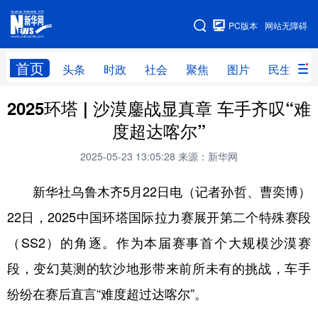
手机版
PC版本
网站无障碍
网站地图
首页
头条
时政
社会
聚焦
图片
民生
2025环塔 | 沙漠鏖战显真章 车手齐叹“难
头条
时政
社会
聚焦
度超达喀尔”
图片
民生
访谈
经济
2025-05-23 13:05:28
来源：新华网
访惠聚
专题
服务
援疆
新华社乌鲁木齐5月22日电（记者孙哲、曹奕博）
云游新疆
云端悦读
云看书画
光影新疆
22日，2025中国环塔国际拉力赛展开第二个特殊赛段
人事频道
融媒体联播
廉政频道
新华视角看新疆
（SS2）的角逐。作为本届赛事首个大规模沙漠赛
段，变幻莫测的软沙地形带来前所未有的挑战，车手
地方频道
纷纷在赛后直言“难度超过达喀尔”。
北京
天津
河北
山西