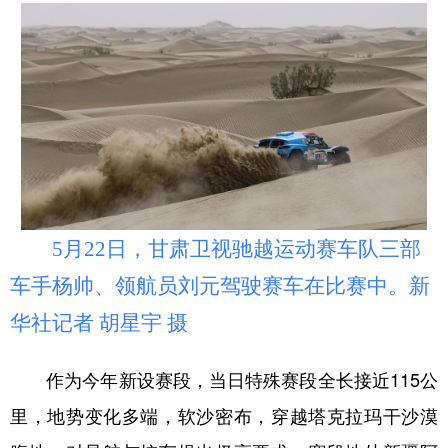
辽宁
吉林
上海
江苏
浙江
安徽
福建
江西
山东
河南
湖北
湖南
广东
广西
海南
重庆
四川
贵州
云南
西藏
陕西
甘肃
青海
宁夏
5月22日，甘肃卫视驰越运动赛车队三部
车手杨帅、领航员刘元驾驶赛车在比赛中。新
新疆
内蒙古
黑龙江
华社记者 胡星宇 摄
多语种频道
作为今年新设赛段，当日特殊赛段全长接近115公
English
Español
Français
عربى
里，地势变化多端，软沙密布，穿越塔克拉玛干沙漠