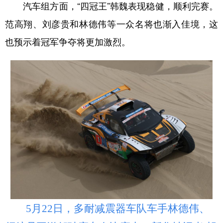
汽车组方面，“四冠王”韩魏表现稳健，顺利完赛。
范高翔、刘彦贵和林德伟等一众名将也渐入佳境，这
也预示着冠军争夺将更加激烈。
5月22日，多耐减震器车队车手林德伟、