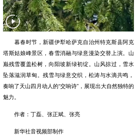
Русский язык
日本語
한국어
Deutsch
Português
暮春时节，新疆伊犁哈萨克自治州特克斯县阿克
塔斯姑娘峰景区，春雪消融与绿意漫染交替上演。山
巅残雪覆盖松树，向阳坡新绿初绽。山风掠过，雪水
坠落滋润草甸。残雪与绿意交织，松涛与水滴共鸣，
奏响了天山四月动人的“交响诗”，展现出大自然独特的
魅力。
作者：丁磊、张正斌、张亮
新华社音视频部制作