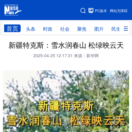
手机版
PC版本
网站无障碍
网站地图
首页
头条
时政
社会
聚焦
图片
民生
新疆特克斯：雪水润春山 松绿映云天
头条
时政
社会
聚焦
2025-04-25 12:17:31
来源：新华网
图片
民生
访谈
经济
访惠聚
专题
服务
援疆
云游新疆
云端悦读
云看书画
光影新疆
人事频道
融媒体联播
廉政频道
新华视角看新疆
地方频道
北京
天津
河北
山西