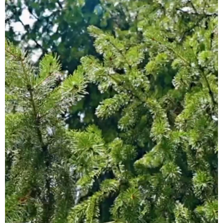
辽宁
吉林
上海
江苏
浙江
安徽
福建
江西
山东
河南
湖北
湖南
广东
广西
海南
重庆
四川
贵州
云南
西藏
陕西
甘肃
青海
宁夏
新疆
内蒙古
黑龙江
多语种频道
English
Español
Français
عربى