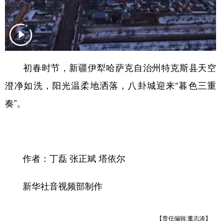
Русский язык
日本語
한국어
Deutsch
Português
初春时节，新疆伊犁哈萨克自治州特克斯县天空
澄净如洗，阳光温柔地洒落，八卦城迎来“暮色三重
奏”。
作者：丁磊 张正斌 塔依尔
新华社音视频部制作
【责任编辑:董志涛】