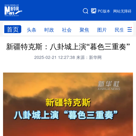
手机版
PC版本
网站无障碍
网站地图
首页
头条
时政
社会
聚焦
图片
民生
新疆特克斯：八卦城上演“暮色三重奏”
头条
时政
社会
聚焦
2025-02-21 12:27:38
来源：新华网
图片
民生
访谈
经济
访惠聚
专题
服务
援疆
云游新疆
云端悦读
云看书画
光影新疆
人事频道
融媒体联播
廉政频道
新华视角看新疆
地方频道
北京
天津
河北
山西