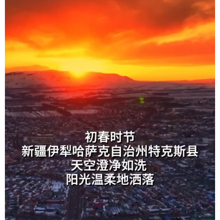
辽宁
吉林
上海
江苏
浙江
安徽
福建
江西
山东
河南
湖北
湖南
广东
广西
海南
重庆
四川
贵州
云南
西藏
陕西
甘肃
青海
宁夏
新疆
内蒙古
黑龙江
多语种频道
English
Español
Français
عربى