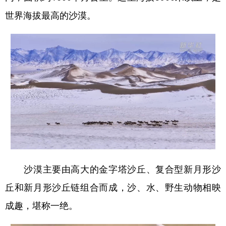
Русский язык
日本語
한국어
世界海拔最高的沙漠。
Deutsch
Português
沙漠主要由高大的金字塔沙丘、复合型新月形沙
丘和新月形沙丘链组合而成，沙、水、野生动物相映
成趣，堪称一绝。