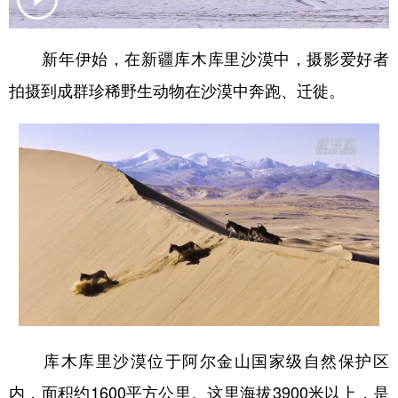
辽宁
吉林
上海
江苏
新年伊始，在新疆库木库里沙漠中，摄影爱好者
浙江
安徽
福建
江西
拍摄到成群珍稀野生动物在沙漠中奔跑、迁徙。
山东
河南
湖北
湖南
广东
广西
海南
重庆
四川
贵州
云南
西藏
陕西
甘肃
青海
宁夏
新疆
内蒙古
黑龙江
多语种频道
库木库里沙漠位于阿尔金山国家级自然保护区
English
Español
Français
عربى
内，面积约1600平方公里。这里海拔3900米以上，是