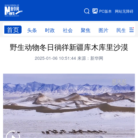
手机版
PC版本
网站无障碍
网站地图
首页
头条
时政
社会
聚焦
图片
民生
野生动物冬日徜徉新疆库木库里沙漠
头条
时政
社会
聚焦
2025-01-06 10:51:44
来源：新华网
图片
民生
访谈
经济
访惠聚
专题
服务
援疆
云游新疆
云端悦读
云看书画
光影新疆
人事频道
融媒体联播
廉政频道
新华视角看新疆
地方频道
北京
天津
河北
山西