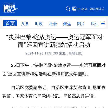
手机版
PC版本
网站无障碍
网站地图
首页
头条
时政
社会
聚焦
图片
民生
“决胜巴黎·绽放奥运——奥运冠军面对
头条
时政
社会
聚焦
面”巡回宣讲新疆站活动启动
图片
民生
访谈
经济
2024-11-26 11:51:33
来源：新疆日报
访惠聚
专题
服务
援疆
25日下午，“决胜巴黎·绽放奥运——奥运冠军面对
云游新疆
云端悦读
云看书画
光影新疆
面”巡回宣讲新疆站活动在新疆师范大学启动。
人事频道
融媒体联播
廉政频道
新华视角看新疆
自治区党委副书记、自治区主席艾尔肯·吐尼亚孜
地方频道
致辞，国家体育总局党组书记、局长高志丹讲话。
北京
天津
河北
山西