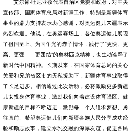
艾尔肯·吐尼亚孜代表自治区党委和政府，对中央
辽宁
吉林
上海
江苏
宣传部、国家体育总局对新疆工作、特别是新疆体育
事业的鼎力支持表示衷心感谢，对奥运健儿来疆表示
浙江
安徽
福建
江西
热烈欢迎。他说，在奥运赛场上，各位奥运健儿展现
山东
河南
湖北
湖南
了祖国至上、为国争光的赤子情怀，践行了“更快、更
广东
广西
海南
重庆
高、更强——更团结”的奥林匹克精神，也生动诠释了
四川
贵州
云南
西藏
新时代中国精神。长期以来，在国家体育总局的关心
陕西
甘肃
青海
宁夏
关爱和兄弟省区市的无私援助下，新疆体育事业取得
新疆
内蒙古
黑龙江
了长足进步。相信通过此次活动，必将激励更多新疆
儿女投身体育事业，激励我们向着建设体育强区、健
多语种频道
康新疆的目标不断迈进，激励每一个人追求梦想、勇
往直前。希望奥运健儿们向新疆各族人民分享成功经
English
Español
Français
عربى
验和励志故事，建立水乳交融的深厚友谊，促进各民