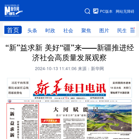
手机版
PC版本
网站无障碍
网站地图
首页
头条
时政
社会
聚焦
图片
民生
“新”益求新 美好“疆”来——新疆推进经
头条
时政
社会
聚焦
济社会高质量发展观察
图片
民生
访谈
经济
2024-10-13 11:41:06
来源：新华网
访惠聚
专题
服务
援疆
云游新疆
云端悦读
云看书画
光影新疆
人事频道
融媒体联播
廉政频道
新华视角看新疆
地方频道
北京
天津
河北
山西