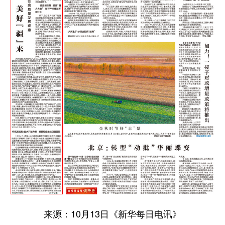
辽宁
吉林
上海
江苏
浙江
安徽
福建
江西
山东
河南
湖北
湖南
广东
广西
海南
重庆
四川
贵州
云南
西藏
陕西
甘肃
青海
宁夏
新疆
内蒙古
黑龙江
多语种频道
English
Español
Français
عربى
来源：10月13日《新华每日电讯》